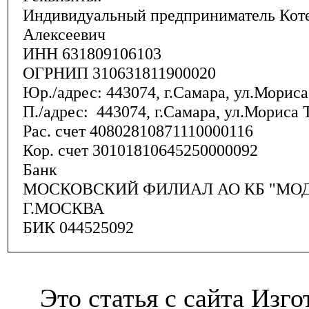
Индивидуальный предприниматель Кот
Алексеевич
ИНН 631809106103
ОГРНИП 310631811900020
Юр./адрес: 443074, г.Самара, ул.Мориса 
П./адрес: 443074, г.Самара, ул.Мориса Т
Рас. счет 40802810871110000116
Кор. счет 30101810645250000092
Банк
МОСКОВСКИЙ ФИЛИАЛ АО КБ "МО
Г.МОСКВА
БИК 044525092
Это статья с сайта Изг