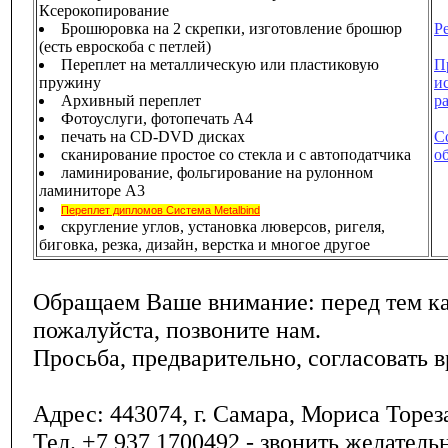
Ксерокопирование
Брошюровка на 2 скрепки, изготовление брошюр
Р
(есть евроскоба с петлей)
Переплет на металлическую или пластиковую
П
пружину
и
Архивный переплет
р
Фотоуслуги, фотопечать А4
печать на CD-DVD дисках
С
сканирование простое со стекла и с автоподатчика
о
ламинирование, фольгирование на рулонном
ламиниторе А3
Переплет дипломов Система Metalbind
скругление углов, установка люверсов, ригеля,
биговка, резка, дизайн, верстка и многое другое
Обращаем Ваше внимание: перед тем ка
пожалуйста, позвоните нам.
Просьба, предварительно, согласовать в
Адрес: 443074, г. Самара, Мориса Тореза
Тел. +7 937 1700492 - звонить желательн