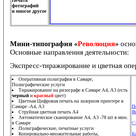
Печать
фотографий
и многое другое
Мини-типография «
Революция
»
осно
Основные направления деятельности:
Экспресс-тиражирование и цветная опе
Оперативная полиграфия в Самаре,
Полиграфические услуги
Тиражирование на ризографе в Самаре А4, А3 (есть
черный
и
красный
цвет)
Цветная Цифровая печать на лазерном принтере в
Самаре -А4, А3
П
Струйная цветная печать А4
Я
Автоматическое сканирование А4, А3 -78 шт в мин.
в Самаре
С
Полиграфические, печатные услуги
Копировально-множительные работы,
К