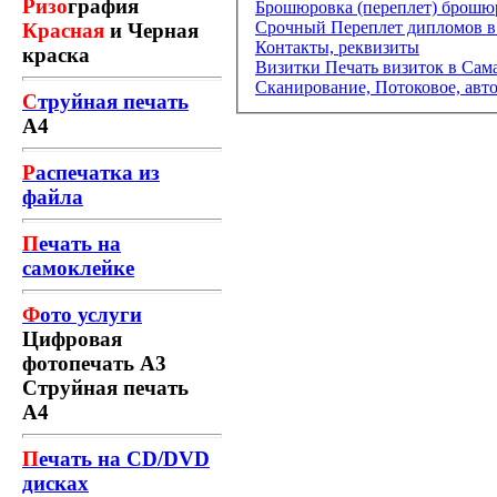
Ризо
графия
Брошюровка (переплет) брош
Срочный Переплет дипломов в 
Красная
и Черная
Контакты, реквизиты
краска
Визитки Печать визиток в Сам
Сканирование, Потоковое, авт
С
труйная печать
А4
Р
аспечатка из
файла
П
ечать на
самоклейке
Ф
ото услуги
Цифровая
фотопечать А3
Струйная печать
А4
П
ечать на CD/DVD
дисках