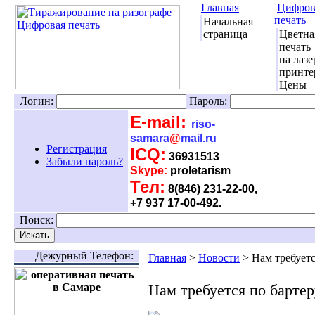
Главная
Цифров
печать
Начальная
страница
Цветна
печать
на лаз
принте
Цены
Логин:
Пароль:
E-mail:
riso-
samara
@
mail.ru
Регистрация
ICQ:
36931513
Забыли пароль?
Skype:
proletarism
Тел:
8(846) 231-22-00,
+7 937 17-00-492.
Поиск:
Дежурный Телефон:
Главная
>
Новости
> Нам требуетс
Нам требуется по бартер