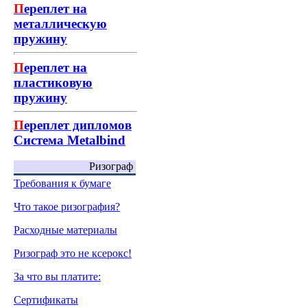
П
ереплет на
металлическую
пружину
П
ереплет на
пластиковую
пружину
П
ереплет дипломов
Система Metalbind
Ризограф
Требования к бумаге
Что такое ризография?
Расходные материалы
Ризограф это не ксерокс!
За что вы платите:
Сертификаты