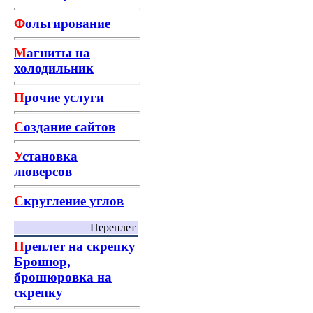
Ф
ольгирование
М
агниты на
холодильник
П
рочие услуги
С
оздание сайтов
У
становка
люверсов
С
кругление углов
Переплет
П
реплет на скрепку
Брошюр,
брошюровка на
скрепку