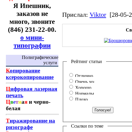
Я Ипешник,
заказов не
Прислал:
Viktor
[28-05-
много, звоните
(846) 231-22-00.
Св
о мини-
типографии
Полиграфические
Рейтинг статьи
услуги
К
опирование
ксерокопирование
Ц
ифровая лазерная
печать
Ц
в
е
т
н
а
я
и черно-
белая
Т
иражирование на
Ссылки по теме
ризографе