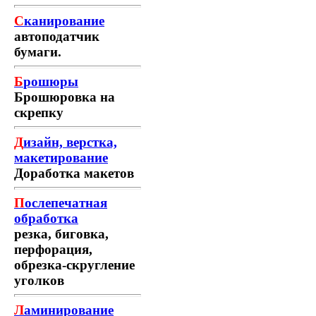
С
канирование
автоподатчик
бумаги.
Б
рошюры
Брошюровка на
скрепку
Д
изайн, верстка,
макетирование
Доработка макетов
П
ослепечатная
обработка
резка, биговка,
перфорация,
обрезка-скругление
уголков
Л
аминирование