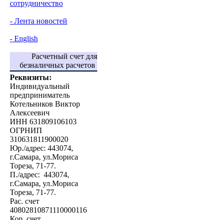
сотрудничество
- Лента новостей
- English
Расчетный счет для
безналичных расчетов
Реквизиты:
Индивидуальный
предприниматель
Котельников Виктор
Алексеевич
ИНН 631809106103
ОГРНИП
310631811900020
Юр./адрес: 443074,
г.Самара, ул.Мориса
Тореза, 71-77.
П./адрес: 443074,
г.Самара, ул.Мориса
Тореза, 71-77.
Рас. счет
40802810871110000116
Кор. счет