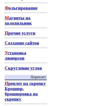
Ф
ольгирование
М
агниты на
холодильник
П
рочие услуги
С
оздание сайтов
У
становка
люверсов
С
кругление углов
Переплет
П
реплет на скрепку
Брошюр,
брошюровка на
скрепку