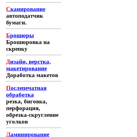
С
канирование
автоподатчик
бумаги.
Б
рошюры
Брошюровка на
скрепку
Д
изайн, верстка,
макетирование
Доработка макетов
П
ослепечатная
обработка
резка, биговка,
перфорация,
обрезка-скругление
уголков
Л
аминирование