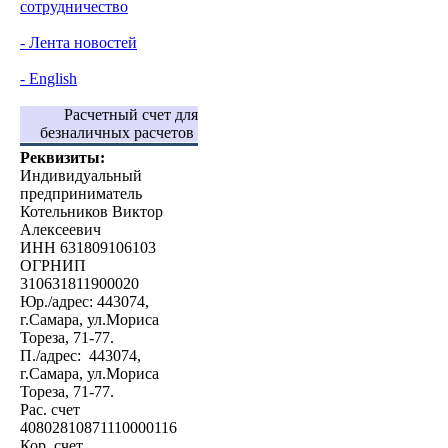
сотрудничество
- Лента новостей
- English
Расчетный счет для
безналичных расчетов
Реквизиты:
Индивидуальный
предприниматель
Котельников Виктор
Алексеевич
ИНН 631809106103
ОГРНИП
310631811900020
Юр./адрес: 443074,
г.Самара, ул.Мориса
Тореза, 71-77.
П./адрес: 443074,
г.Самара, ул.Мориса
Тореза, 71-77.
Рас. счет
40802810871110000116
Кор. счет