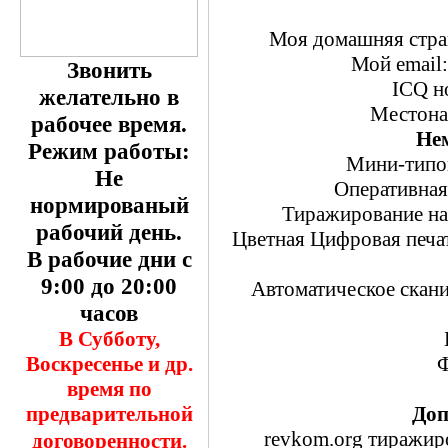
Моя домашняя стра
Мой email
Звонить
ICQ н
желательно в
Местона
рабочее время.
Нем
Режим работы:
Мини-типо
Не
Оперативная
нормированый
Тиражирование на
рабочий день.
Цветная Цифровая печат
В рабочие дни с
9:00 до 20:00
Автоматическое скани
часов
В Субботу,
Воскресенье и др.
Ф
время по
предварительной
Доп
revkom.org тиражиро
договоренности.