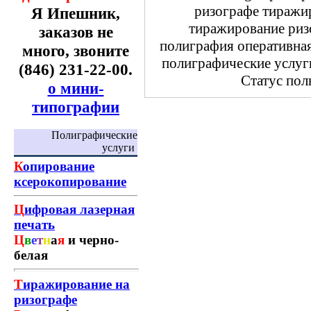
ризографе тиражи
Я Ипешник,
тиражирование риз
заказов не
полиграфия оперативна
много, звоните
полиграфические услуги
(846) 231-22-00.
Статус пол
о мини-
типографии
Полиграфические
услуги
К
опирование
ксерокопирование
Ц
ифровая лазерная
печать
Ц
в
е
т
н
а
я
и черно-
белая
Т
иражирование на
ризографе