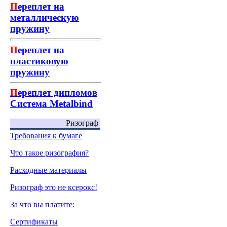
П
ереплет на
металлическую
пружину
П
ереплет на
пластиковую
пружину
П
ереплет дипломов
Система Metalbind
Ризограф
Требования к бумаге
Что такое ризография?
Расходные материалы
Ризограф это не ксерокс!
За что вы платите:
Сертификаты