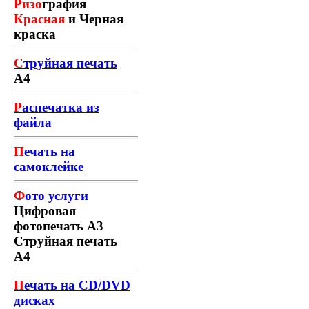
Ризо
графия
Красная
и Черная
краска
С
труйная печать
А4
Р
аспечатка из
файла
П
ечать на
самоклейке
Ф
ото услуги
Цифровая
фотопечать А3
Струйная печать
А4
П
ечать на CD/DVD
дисках