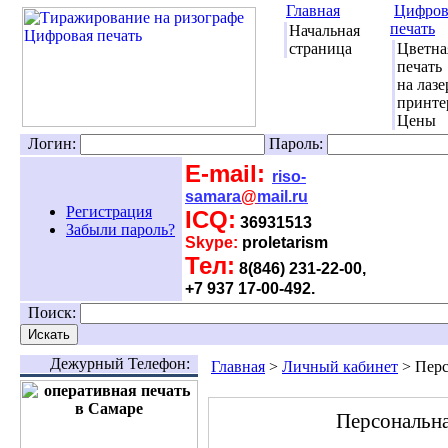
Главная
Цифров
печать
Начальная
страница
Цветна
печать
на лаз
принте
Цены
Логин:
Пароль:
E-mail:
riso-
samara
@
mail.ru
Регистрация
ICQ:
36931513
Забыли пароль?
Skype:
proletarism
Тел:
8(846) 231-22-00,
+7 937 17-00-492.
Поиск:
Дежурный Телефон:
Главная
>
Личный кабинет
> Перс
Персональна